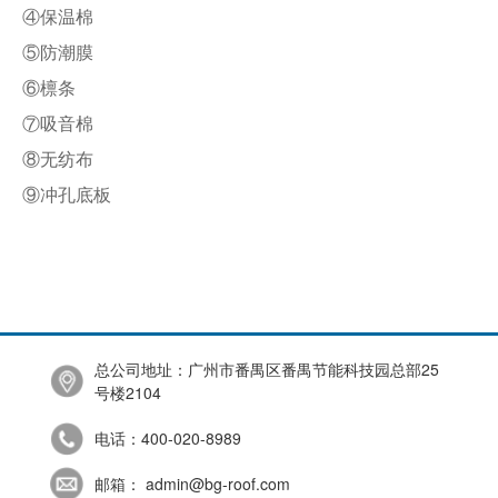
④保温棉
⑤防潮膜
⑥檩条
⑦吸音棉
⑧无纺布
⑨冲孔底板
总公司地址：广州市番禺区番禺节能科技园总部25
号楼2104
电话：400-020-8989
邮箱： admin@bg-roof.com