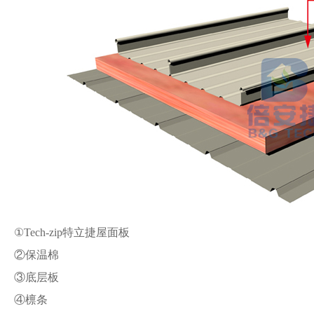
①Tech-zip特立捷屋面板
②保温棉
③底层板
④檩条