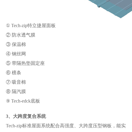
① Tech-zip特立捷屋面板
② 防水透气膜
③ 保温棉
④ 钢丝网
⑤ 带隔热垫固定座
⑥ 檩条
⑦ 吸音棉
⑧ 隔汽膜
⑨ Tech-edck底板
3、大跨度
复合系统
Tech-zip标准屋面系统配合高强度、大跨度压型钢板，能实