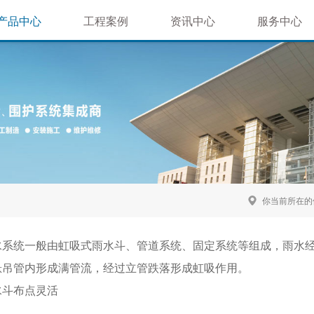
产品中心
工程案例
资讯中心
服务中心
屋面系统
体育场馆类
公司新闻
售后服务
墙面系统
机场车站类
行业新闻
技术支持
材质推荐
文化商业类
延伸系统
房地产景观
钢结构工程
你当前所在的
水系统一般由虹吸式雨水斗、管道系统、固定系统等组成，雨水
悬吊管内形成满管流，经过立管跌落形成虹吸作用。
水斗布点灵活