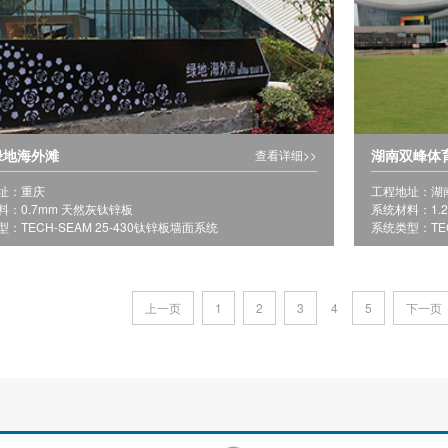
绿地海外滩
湖南双峰体
查看详细>>
址：重庆
工程地址：湖
料：0.7mm 天然灰钛锌板
系统材料：1.
：TECH-SEAM 25-430钛锌板墙面系统
系统类型：TEC
上一页
1
2
3
4
5
下一页