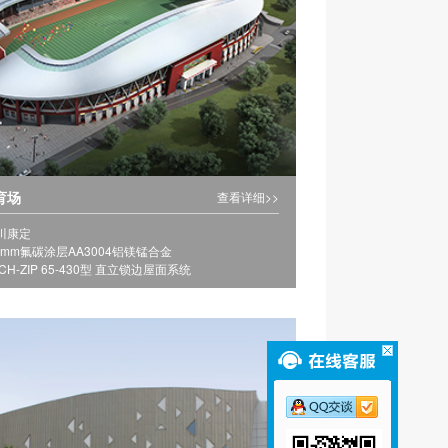
育场
查看详细>>
川康定
0mm氟碳涂层AA3004铝镁锰合金
H-ZIP 65-430型 直立锁边屋面系统