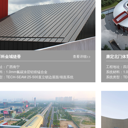
万科金域缇香
康定北门体
查看详细>>
址：广西南宁
工程地址：四
料：1.0mm氟碳涂层铝镁锰合金
系统材料：1.
：TECH-SEAM 25-500直立锁边屋面/墙面系统
系统类型：TEC