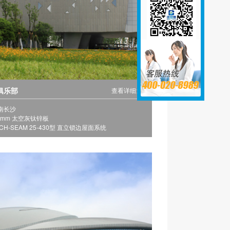
俱乐部
查看详细>>
南长沙
7mm 太空灰钛锌板
H-SEAM 25-430型 直立锁边屋面系统