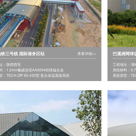
地铁三号线 国际港务区站
巴溪洲网球
查看详细>>
址：陕西西安
工程地址：湖
料：1.2mm氟碳涂层AA3004铝镁锰合金
系统材料：0.
：TECH-ZIP 65-430型 复合保温屋面系统
系统类型：TEC